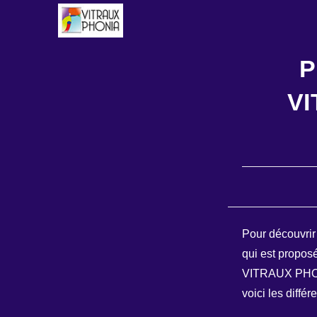
Skip
to
content
P
VI
Pour découvrir l
qui est propos
VITRAUX PHONI
voici les différ