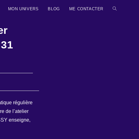
MON UNIVERS
BLOG
ME CONTACTER
TOGGLE
WEBSITE
er
SEARCH
 31
ratique régulière
e de l’atelier
SSY enseigne,