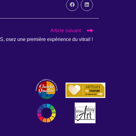
Ouvrir
Ouvrir
dans
dans
une
une
autre
autre
fenêtre
fenêtre
Article suivant
ez une première expérience du vitrail !