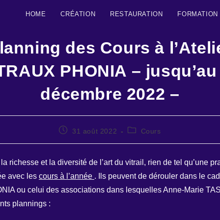
HOME
CRÉATION
RESTAURATION
FORMATION
lanning des Cours à l’Ateli
TRAUX PHONIA – jusqu’au
décembre 2022 –
Publication
Post
31 août 2022
Cours
publiée :
category:
a richesse et la diversité de l’art du vitrail, rien de tel qu’une p
ée avec les
cours à l’année
. Ils peuvent de dérouler dans le cadr
A ou celui des associations dans lesquelles Anne-Marie TA
ents plannings :