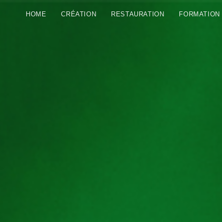
HOME
CRÉATION
RESTAURATION
FORMATION