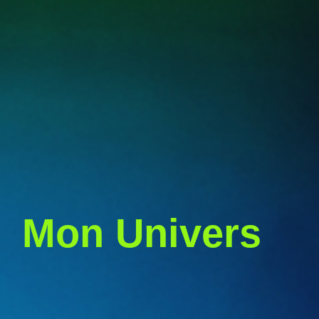
Mon Univers